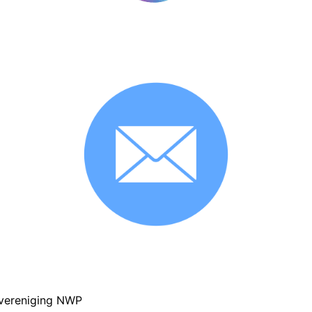
svereniging
NWP