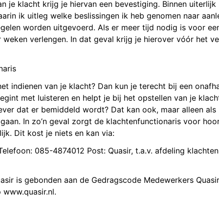
n je klacht krijg je hiervan een bevestiging. Binnen uiterli
 waarin ik uitleg welke beslissingen ik heb genomen naar aan
gelen worden uitgevoerd. Als er meer tijd nodig is voor ee
 weken verlengen. In dat geval krijg je hierover vóór het v
naris
 het indienen van je klacht? Dan kun je terecht bij een onafh
gint met luisteren en helpt je bij het opstellen van je klach
iever dat er bemiddeld wordt? Dat kan ook, maar alleen als zo
gaan. In zo’n geval zorgt de klachtenfunctionaris voor ho
ijk. Dit kost je niets en kan via:
Telefoon: 085-4874012 Post: Quasir, t.a.v. afdeling klachte
uasir is gebonden aan de Gedragscode Medewerkers Quasir 
p www.quasir.nl.